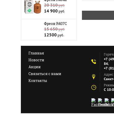
20 310
руб.
14 900
руб.
Фреон R407C
15 650
руб.
12500
руб.
Главная
Горяч
+7 (4
Новости
;
84
Акции
+7 (8
Связаться с нами
Адрес:
Санкт
Контакты
Режим
C 10: