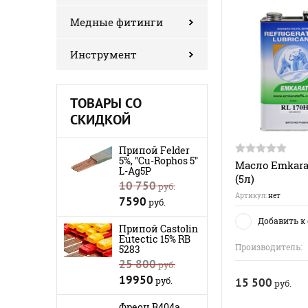
Медные фитинги
Инструмент
ТОВАРЫ СО
СКИДКОЙ
Припой Felder
5%, "Cu-Rophos 5"
Масло Emkara
L-Ag5P
(5л)
10 750
руб.
Артикул:
нет
7590
руб.
Добавить к
Припой Castolin
Eutectic 15% RB
Производитель:
5283
25 800
руб.
19950
руб.
15 500
руб.
Фреон R404a