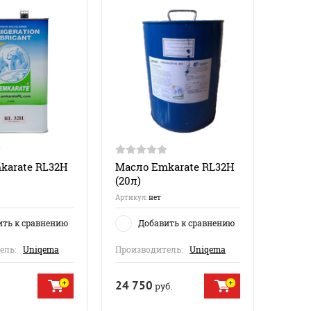
karate RL32H
Масло Emkarate RL32H
(20л)
Артикул:
нет
ить к сравнению
Добавить к сравнению
ель:
Uniqema
Производитель:
Uniqema
24 750
руб.