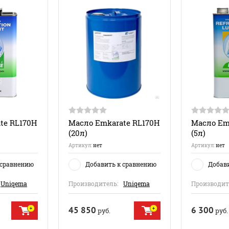
te RL170H
Масло Emkarate RL170H
Масло Em
(20л)
(5л)
Артикул:
нет
Артикул:
нет
 сравнению
Добавить к сравнению
Добав
Uniqema
Производитель:
Uniqema
Производит
45 850
6 300
руб.
руб.